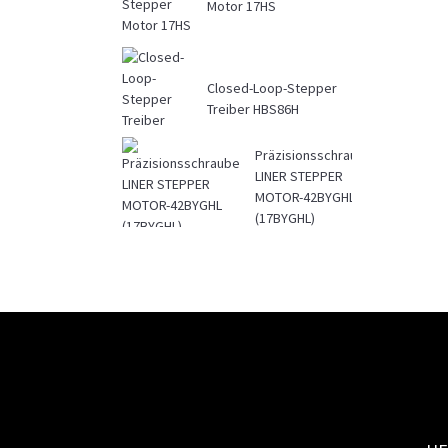
Motor 17HS
Closed-Loop-Stepper
Treiber HBS86H
Präzisionsschraube
LINER STEPPER
MOTOR-42BYGHL
(17BYGHL)