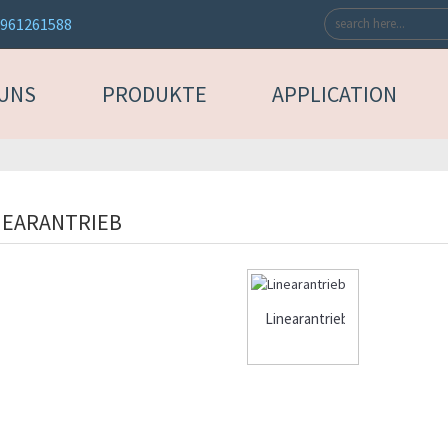
3961261588
 UNS
PRODUKTE
APPLICATION
NEARANTRIEB
Linearantrieb