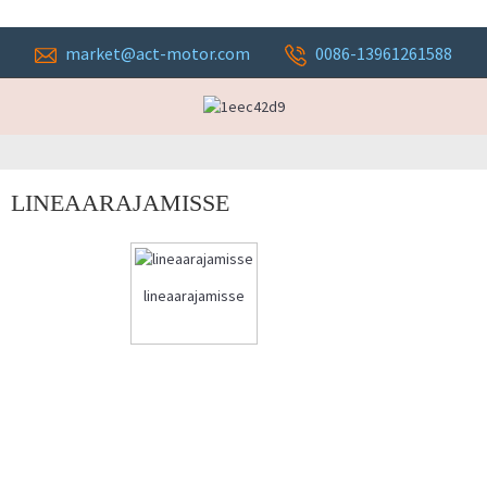
market@act-motor.com
0086-13961261588
LINEAARAJAMISSE
lineaarajamisse