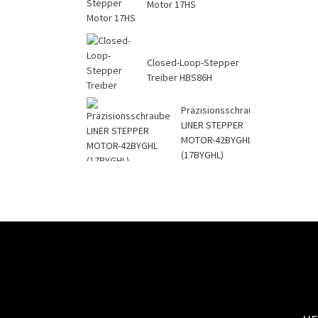
Motor 17HS
Closed-Loop-Stepper
Treiber HBS86H
Präzisionsschraube
LINER STEPPER
MOTOR-42BYGHL
(17BYGHL)