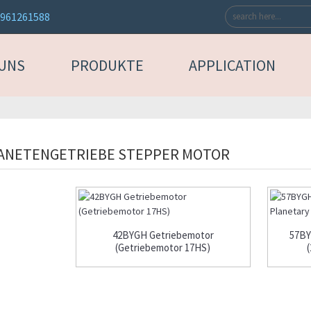
3961261588
 UNS
PRODUKTE
APPLICATION
ANETENGETRIEBE STEPPER MOTOR
42BYGH Getriebemotor
57BY
(Getriebemotor 17HS)