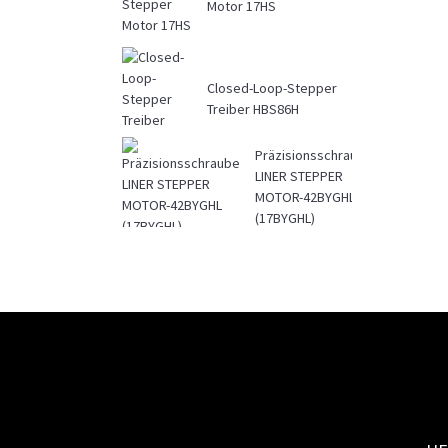
Motor 17HS
Closed-Loop-Stepper
Treiber HBS86H
Präzisionsschraube
LINER STEPPER
MOTOR-42BYGHL
(17BYGHL)