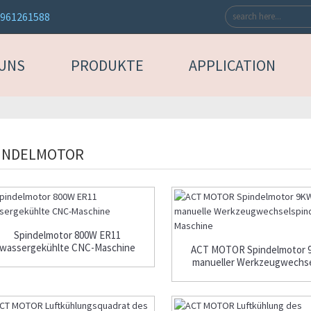
3961261588
 UNS
PRODUKTE
APPLICATION
INDELMOTOR
Spindelmotor 800W ER11
wassergekühlte CNC-Maschine
ACT MOTOR Spindelmotor 
manueller Werkzeugwechsel