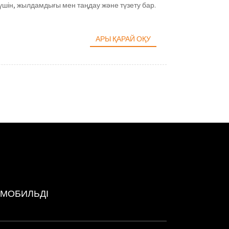
 үшін, жылдамдығы мен таңдау және түзету бар.
АРЫ ҚАРАЙ ОҚУ
 МОБИЛЬДІ