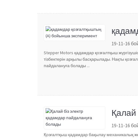
қадам
19-11-16 б
Stepper Motors қадамдар қозғалтқыш жүргізуш
тізбектерін арқылы басқарылады. Нақты қозғалы
пайдалануға болады ...
Қалай 
19-11-16 б
Қозғалтқыш қадамдар бақылау механикалық ж