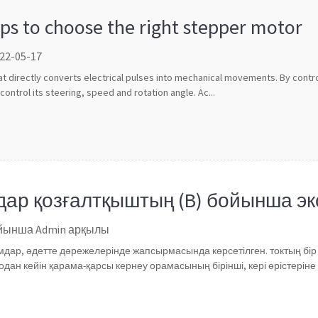
ips to choose the right stepper motor
 22-05-17
at directly converts electrical pulses into mechanical movements. By cont
control its steering, speed and rotation angle. Ac...
дар қозғалтқыштың (B) бойынша э
ойынша Admin арқылы
ар, әдетте дәрежелерінде жапсырмасында көрсетілген. токтың бір 
одан кейін қарама-қарсы кернеу орамасының бірінші, кері өрістеріне 