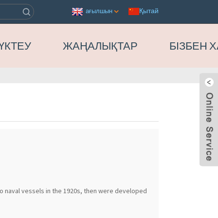
Қытай
ағылшын
ҮКТЕУ
ЖАҢАЛЫҚТАР
БІЗБЕН 
to naval vessels in the 1920s, then were developed