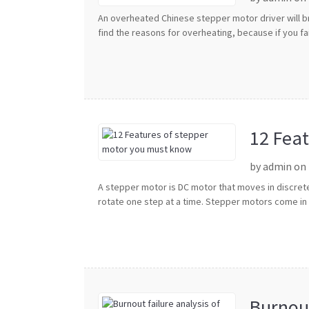
An overheated Chinese stepper motor driver will br
find the reasons for overheating, because if you fai
12 Fea
by admin on
A stepper motor is DC motor that moves in discrete 
rotate one step at a time. Stepper motors come in m
Burnout