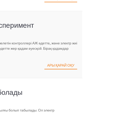
ксперимент
летін контроллері АЖ әдетте, және электр жиі
 әдетте жер қадам әуесқой. Бірақ қадамдар
АРЫ ҚАРАЙ ОҚУ
 болады
ылғы болып табылады. Ол электр