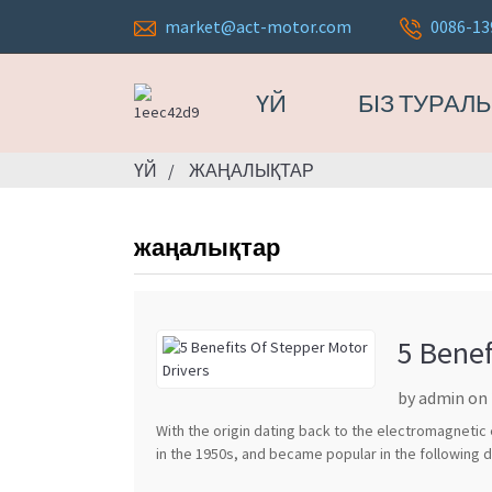
market@act-motor.com
0086-13
ҮЙ
БІЗ ТУРАЛ
ҮЙ
ЖАҢАЛЫҚТАР
жаңалықтар
5 Benef
by admin on
With the origin dating back to the electromagnetic
in the 1950s, and became popular in the following 