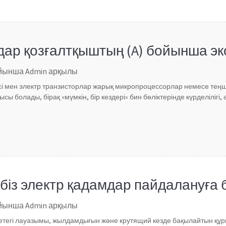
дар қозғалтқыштың (A) бойынша э
ойынша Admin арқылы
ісі мен электр транзисторлар жарық микропроцессорлар немесе теңше
сы болады, бірақ «мүмкін, бір кездері» бин бөліктерінде күрделілігі,
біз электр қадамдар пайдалануға
ойынша Admin арқылы
етегі лауазымы, жылдамдығын және крутящий кезде бақылайтын құр