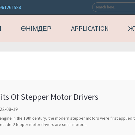
961261588
Ы
ӨНІМДЕР
APPLICATION
Ж
its Of Stepper Motor Drivers
 22-08-19
 engine in the 19th century, the modern stepper motors were first applied 
decade. Stepper motor drivers are small motors...