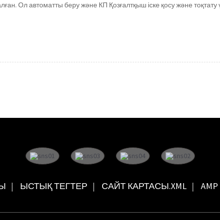
ған. Ол автоматты беру және КП Қозғалтқыш іске қосу және тоқтату
Ы
ЫСТЫҚ ТЕГТЕР
САЙТ КАРТАСЫ.XML
AMP