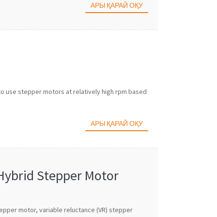
АРЫ ҚАРАЙ ОҚУ
to use stepper motors at relatively high rpm based
АРЫ ҚАРАЙ ОҚУ
Hybrid Stepper Motor
epper motor, variable reluctance (VR) stepper