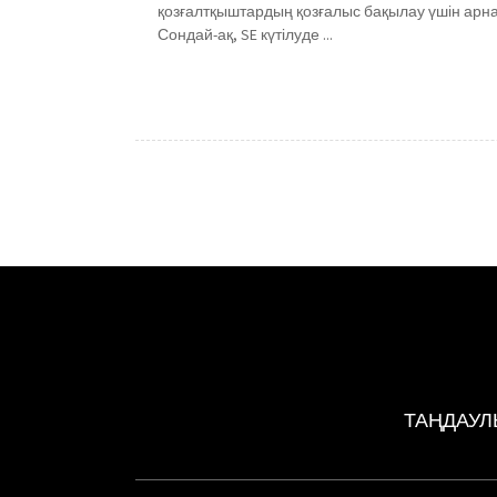
қозғалтқыштардың қозғалыс бақылау үшін арнал
Сондай-ақ, SE күтілуде ...
ТАҢДАУЛ