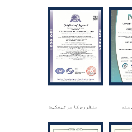
 سند
منظوری کا سرٹیفکیٹ