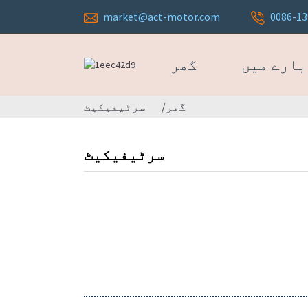
market@act-motor.com
0086-1
بارے میں
گھر
گھر
سرٹیفیکیٹ
سرٹیفیکیٹ