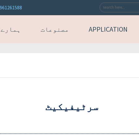
3961261588
APPLICATION
مصنوعات
ہمارے 
سرٹیفیکیٹ