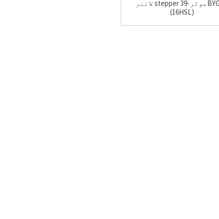
لائنر stepper موٹر-39BYGHL
(16HSL)