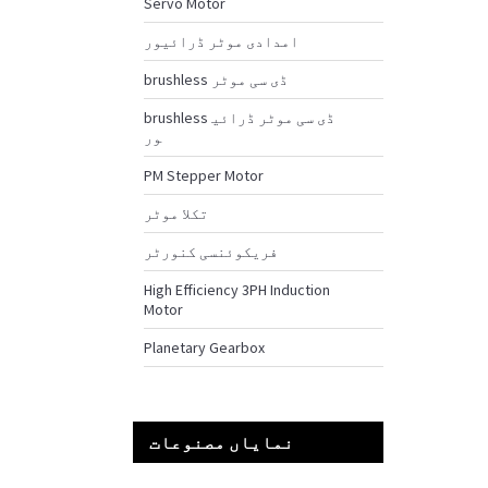
Servo Motor
امدادی موٹر ڈرائیور
brushless ڈی سی موٹر
brushless ڈی سی موٹر ڈرائی
ور
PM Stepper Motor
تکلا موٹر
فریکوئنسی کنورٹر
High Efficiency 3PH Induction
Motor
Planetary Gearbox
نمایاں مصنوعات