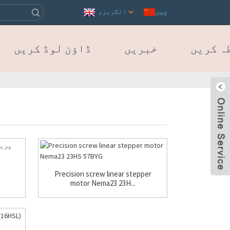
چین
انگریزی
ہ کریں
خبریں
ڈاؤن لوڈ کریں
Precision screw linear stepper
motor Nema23 23H...