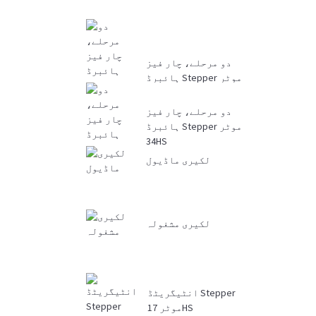
دو مرحلے، چار فیز
ہائبرڈ Stepper موٹر
ڈرائیور DM ...
دو مرحلے، چار فیز
ہائبرڈ Stepper موٹر
34HS
لکیری ماڈیول
لکیری مشغولہ
انٹیگریٹڈ Stepper
موٹر 17HS