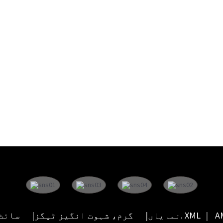
سائٹ کا نقشہ. XML
نمایاں
گرم، شہوت انگیز ٹیگز