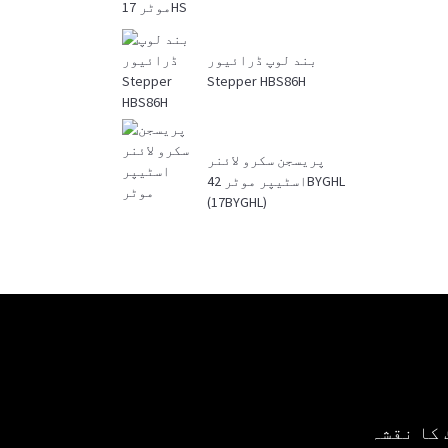
بند لوپ ڈرائیور
Stepper HBS86H
پریسجن سکرو لائنر
اسٹیپر موٹر 42BYGHL
(17BYGHL)