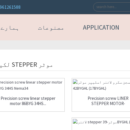
3961261588
APPLICATION
مصنوعات
ہمارے 
لکیری STEPPER موٹر
Precision screw linear stepper
Precision screw LINER
motor 86BYG 34HS...
STEPPER MOTOR-
42BYGHL(17B...