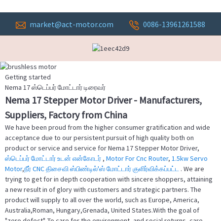
market@act-motor.com
0086-13961261588
Getting started
Nema 17 ஸ்டெப்பர் மோட்டார் டிரைவர்
Nema 17 Stepper Motor Driver - Manufacturers,
Suppliers, Factory from China
We have been proud from the higher consumer gratification and wide
acceptance due to our persistent pursuit of high quality both on
product or service and service for Nema 17 Stepper Motor Driver,
ஸ்டெப்பர் மோட்டார் உடன் என்கோடர்
,
Motor For Cnc Router
,
1.5kw Servo
Motor
,
நீர் CNC திசைவி ஸ்பிண்டில்'ஸ் மோட்டார் குளிர்விக்கப்பட்ட
. We are
trying to get for in depth cooperation with sincere shoppers, attaining
a new result in of glory with customers and strategic partners. The
product will supply to all over the world, such as Europe, America,
Australia,Roman, Hungary,Grenada, United States.With the goal of
"zero defect". To care for the environment, and social returns, care