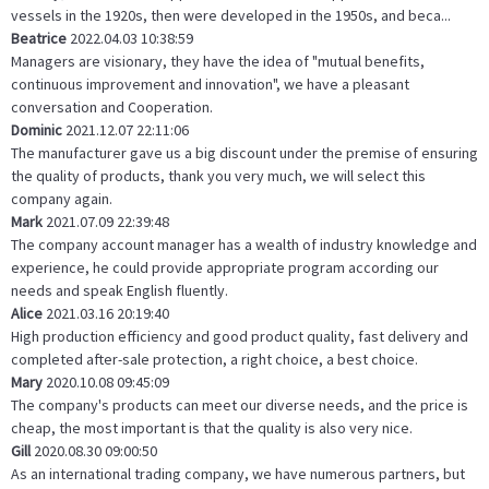
vessels in the 1920s, then were developed in the 1950s, and beca...
Beatrice
2022.04.03 10:38:59
Managers are visionary, they have the idea of "mutual benefits,
continuous improvement and innovation", we have a pleasant
conversation and Cooperation.
Dominic
2021.12.07 22:11:06
The manufacturer gave us a big discount under the premise of ensuring
the quality of products, thank you very much, we will select this
company again.
Mark
2021.07.09 22:39:48
The company account manager has a wealth of industry knowledge and
experience, he could provide appropriate program according our
needs and speak English fluently.
Alice
2021.03.16 20:19:40
High production efficiency and good product quality, fast delivery and
completed after-sale protection, a right choice, a best choice.
Mary
2020.10.08 09:45:09
The company's products can meet our diverse needs, and the price is
cheap, the most important is that the quality is also very nice.
Gill
2020.08.30 09:00:50
As an international trading company, we have numerous partners, but