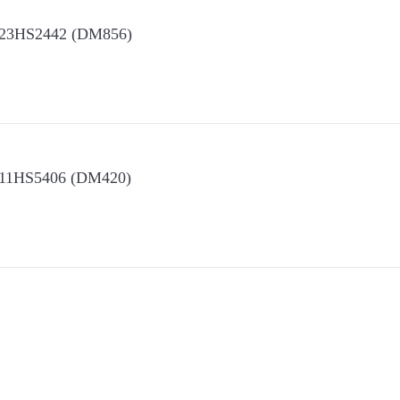
f 23HS2442 (DM856)
f 11HS5406 (DM420)