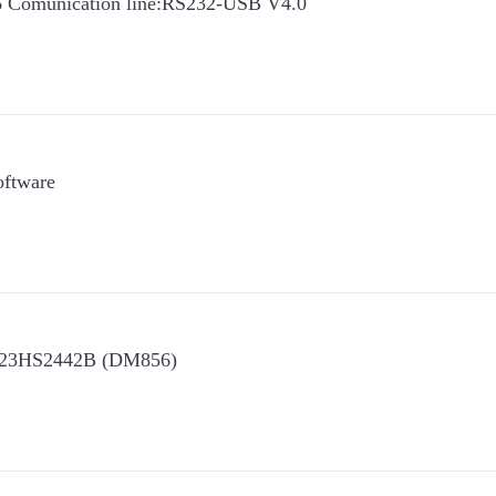
Comunication line:RS232-USB V4.0
oftware
f 23HS2442B (DM856)