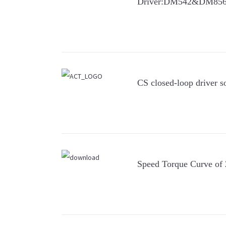
Driver:DM542&DM856 
CS closed-loop driver s
Speed Torque Curve o