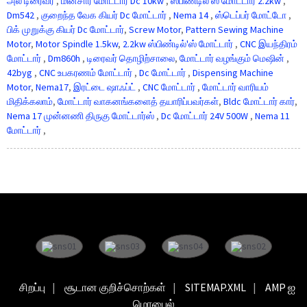
அல் டிரைவர்
,
மின்சார மோட்டார் Dc 10kw
,
ஸ்பிண்டில்'ஸ் மோட்டார் 2.2kw
,
Dm542
,
குறைந்த வேக கியர் Dc மோட்டார்
,
Nema 14
,
ஸ்டெப்பர் மோட்டோ
,
பிக் முறுக்கு கியர் Dc மோட்டார்
,
Screw Motor
,
Pattern Sewing Machine
Motor
,
Motor Spindle 1.5kw
,
2.2kw ஸ்பிண்டில்'ஸ் மோட்டார்
,
CNC இயந்திரம்
மோட்டார்
,
Dm860h
,
டிரைவர் தொழிற்சாலை
,
மோட்டார் வழங்கும் மெஷின்
,
42byg
,
CNC உபகரணம் மோட்டார்
,
Dc மோட்டார்
,
Dispensing Machine
Motor
,
Nema17
,
இரட்டை ஷாஃப்ட்
,
CNC மோட்டார்
,
மோட்டார் வாரியம்
மிதிக்கலாம்
,
மோட்டார் வாகனங்களைத் தயாரிப்பவர்கள்
,
Bldc மோட்டார் கார்
,
Nema 17 முன்னணி திருகு மோட்டார்ஸ்
,
Dc மோட்டார் 24V 500W
,
Nema 11
மோட்டார்
,
சிறப்பு
சூடான குறிச்சொற்கள்
SITEMAP.XML
AMP ஐ
மொபைல்