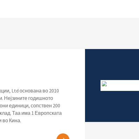
ции, Ltd основана во 2010
и. Нејзините годишното
они единици, сопствен 200
клад. Таа има 1 Европската
 во Кина.