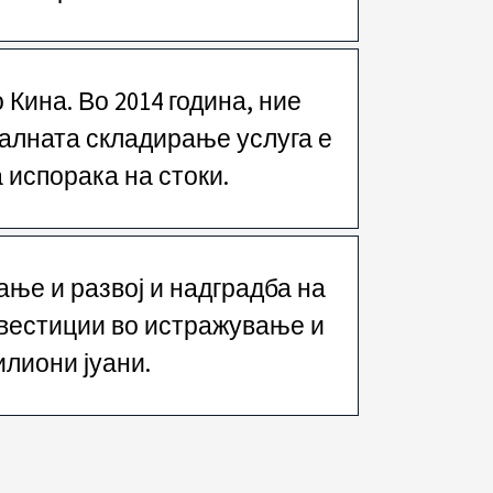
Кина. Во 2014 година, ние
балната складирање услуга е
 испорака на стоки.
ње и развој и надградба на
нвестиции во истражување и
илиони јуани.