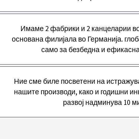
Имаме 2 фабрики и 2 канцеларии во 
основана филијала во Германија. гло
само за безбедна и ефикасна
Ние сме биле посветени на истражува
нашите производи, како и годишни и
развој надминува 10 м