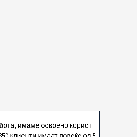
абота, имаме освоено корист
 850 клиенти имаат повеќе од 5