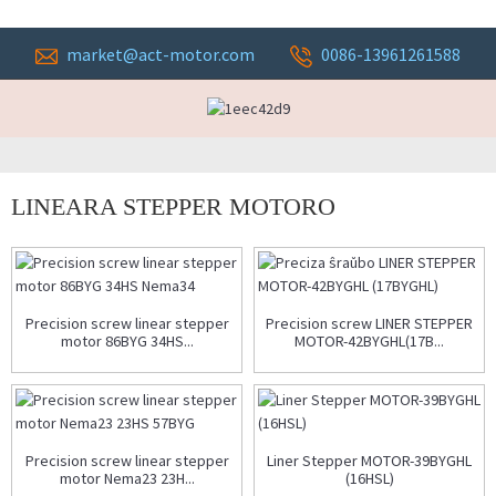
market@act-motor.com
0086-13961261588
LINEARA STEPPER MOTORO
Precision screw linear stepper
Precision screw LINER STEPPER
motor 86BYG 34HS...
MOTOR-42BYGHL(17B...
Precision screw linear stepper
Liner Stepper MOTOR-39BYGHL
motor Nema23 23H...
(16HSL)