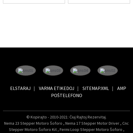
ELSTARAJ
VARMA ETIKEDOJ
SITEMAP.XML
AMP
POŜTELEFONO
© Kopirajto - 2010-2021: Ĉiuj Rajtoj Rezervitaj.
Nema 23 Stepper Motoro Ŝoforo
,
Nema 17 Stepper Motor Driver
,
Cnc
Stepper Motoro Ŝoforo Kit
,
Fermi Loop Stepper Motoro Ŝoforo
,