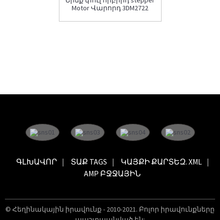
Motor Վարորդ 3DM2722
ԳԼԽԱՎՈՐ
ՏԱՔ TAGS
ԿԱՅՔԻ ՔԱՐՏԵԶ. XML
AMP ԲՋՋԱՅԻՆ
© Հեղինակային իրավունք - 2010-2021. Բոլոր իրավունքները
պաշտպանված են: