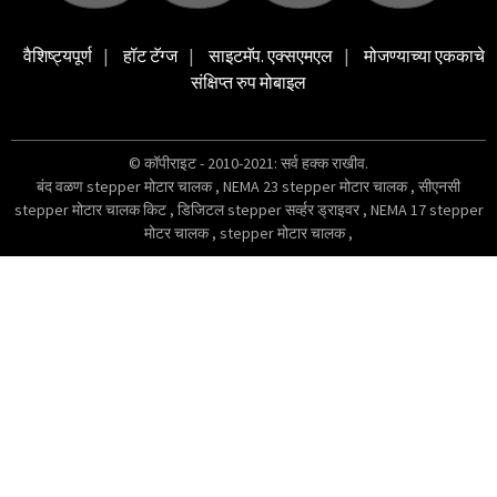
वैशिष्ट्यपूर्ण
हॉट टॅग्ज
साइटमॅप. एक्सएमएल
मोजण्याच्या एककाचे
संक्षिप्त रुप मोबाइल
© कॉपीराइट - 2010-2021: सर्व हक्क राखीव.
बंद वळण stepper मोटार चालक
,
NEMA 23 stepper मोटार चालक
,
सीएनसी
stepper मोटार चालक किट
,
डिजिटल stepper सर्व्हर ड्राइवर
,
NEMA 17 stepper
मोटर चालक
,
stepper मोटार चालक
,